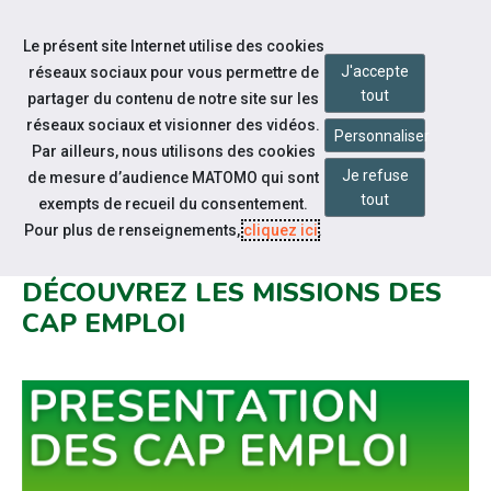
Accéder à notre page Linkedin
Aller à la navigation
Le présent site Internet utilise des cookies
Aller au contenu
J'accepte
réseaux sociaux pour vous permettre de
tout
partager du contenu de notre site sur les
réseaux sociaux et visionner des vidéos.
Personnaliser
Par ailleurs, nous utilisons des cookies
Je refuse
de mesure d’audience MATOMO qui sont
Qui sommes-nous ?
tout
exempts de recueil du consentement.
VOUS ÊTES UNE PERSONNE EN
Pour plus de renseignements,
cliquez ici
.
SITUATION DE HANDICAP ?
DÉCOUVREZ LES MISSIONS DES
CAP EMPLOI