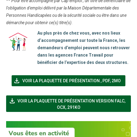
**
Pour être accompagné par Cap emploi , un titre de bénéficiaire de
l'obligation d'emploi délivré par la Maison Départementale des
Personnes Handicapées ou de la sécurité sociale ou être dans une
démarche pour obtenir ce(s) titre(s)
.
Au plus près de chez vous, avec nos lieux
d’accompagnement sur toute la France, les
demandeurs d’emploi peuvent nous retrouver
dans les agences France Travail pour
bénéficier de l’expertise des deux structures.
file_download
(NOUVELLE FENÊT
VOIR LA PLAQUETTE DE PRÉSENTATION
,
PDF, 2MO
file_download
(NOUV
VOIR LA PLAQUETTE DE PRÉSENTATION VERSION FALC
,
OCX, 291KO