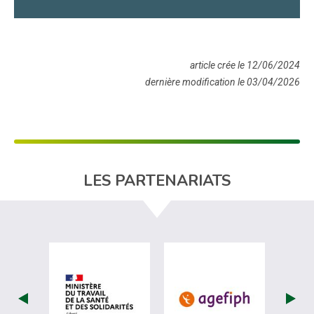
article crée le 12/06/2024
dernière modification le 03/04/2026
LES PARTENARIATS
visiter les site de Ministère du travail (
visiter les si