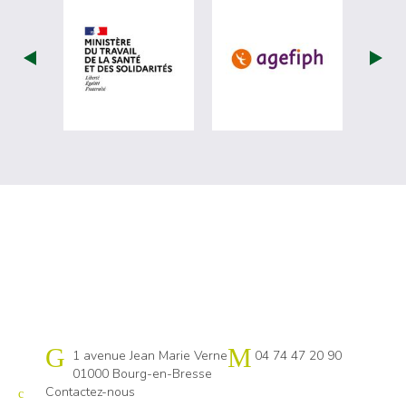
visiter les site de Ministère du travail (nou
visiter les sit
Cap emploi 01
1 avenue Jean Marie Verne
04 74 47 20 90
01000 Bourg-en-Bresse
Contactez-nous