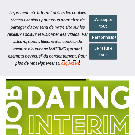
Accéder à notre page Linkedin
Aller à la navigation
Le présent site Internet utilise des cookies
Aller au contenu
J'accepte
réseaux sociaux pour vous permettre de
tout
partager du contenu de notre site sur les
réseaux sociaux et visionner des vidéos. Par
Personnaliser
ailleurs, nous utilisons des cookies de
Je refuse
mesure d’audience MATOMO qui sont
Notre actualité
tout
exempts de recueil du consentement. Pour
UN JOB DATING SPÉCIAL INTERIM
plus de renseignements,
cliquez ici
.