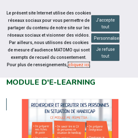
Accéder à notre page Linkedin
Aller à la navigation
Le présent site Internet utilise des cookies
Aller au contenu
J'accepte
réseaux sociaux pour vous permettre de
tout
partager du contenu de notre site sur les
réseaux sociaux et visionner des vidéos.
Personnaliser
Par ailleurs, nous utilisons des cookies
Je refuse
de mesure d’audience MATOMO qui sont
Notre actualité
tout
exempts de recueil du consentement.
CHEOPS AUVERGNE RHÔNE
Pour plus de renseignements,
cliquez ici
.
ALPES LANCE SON DEUXIÈME
MODULE D'E-LEARNING