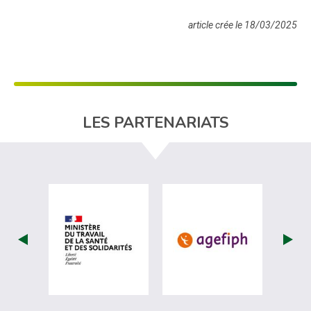
article crée le 18/03/2025
LES PARTENARIATS
visiter les site de Ministère du travail (nou
visiter les sit