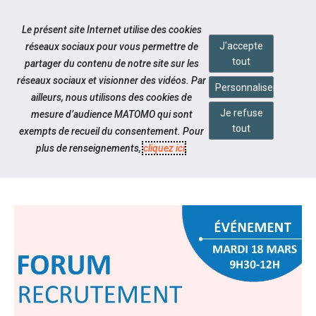
Accéder à notre page Linkedin
Aller à la navigation
Le présent site Internet utilise des cookies
Aller au contenu
J'accepte
réseaux sociaux pour vous permettre de
tout
partager du contenu de notre site sur les
réseaux sociaux et visionner des vidéos. Par
Personnaliser
ailleurs, nous utilisons des cookies de
Je refuse
mesure d’audience MATOMO qui sont
Notre actualité
tout
exempts de recueil du consentement. Pour
FORUM DU RECRUTEMENT À
plus de renseignements,
cliquez ici
.
CULOZ-BÉON