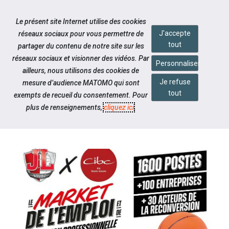
Accéder à notre page Linkedin
Aller à la navigation
Le présent site Internet utilise des cookies
Aller au contenu
J'accepte
réseaux sociaux pour vous permettre de
tout
partager du contenu de notre site sur les
réseaux sociaux et visionner des vidéos. Par
Personnaliser
ailleurs, nous utilisons des cookies de
Je refuse
mesure d’audience MATOMO qui sont
Notre actualité
tout
exempts de recueil du consentement. Pour
C'EST LE RETOUR DU MARKET DE
plus de renseignements,
cliquez ici
.
L'EMPLOI !