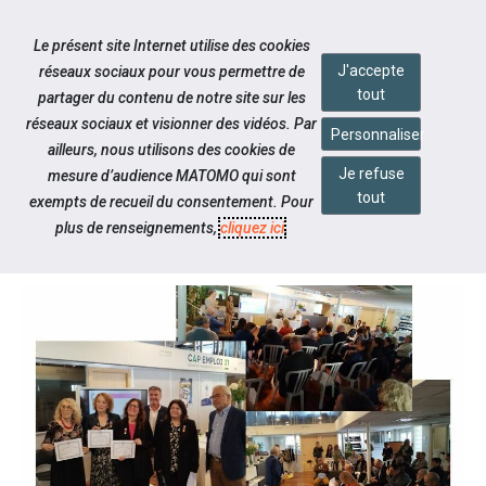
Accéder à notre page Linkedin
Aller à la navigation
Le présent site Internet utilise des cookies
Aller au contenu
J'accepte
réseaux sociaux pour vous permettre de
tout
partager du contenu de notre site sur les
réseaux sociaux et visionner des vidéos. Par
Personnaliser
ailleurs, nous utilisons des cookies de
Je refuse
mesure d’audience MATOMO qui sont
Notre actualité
tout
exempts de recueil du consentement. Pour
AG 2024 - 17 MAI
plus de renseignements,
cliquez ici
.