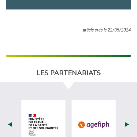
article crée le 22/05/2024
LES PARTENARIATS
visiter les site de Ministère du travail (nou
visiter les sit