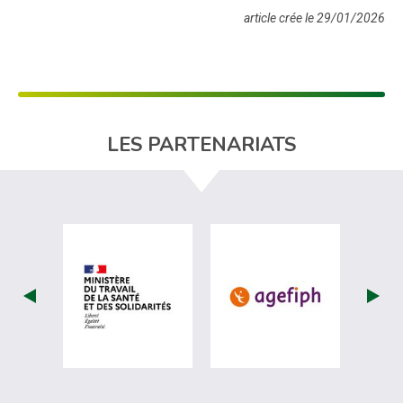
article crée le 29/01/2026
LES PARTENARIATS
visiter les site de Ministère du travail (nou
visiter les sit