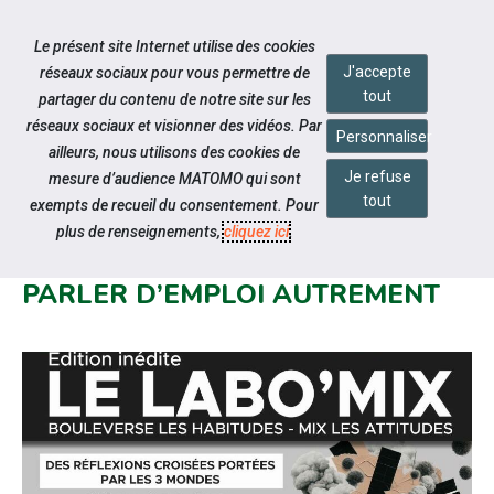
Accéder à notre page Linkedin
Aller à la navigation
Le présent site Internet utilise des cookies
Aller au contenu
J'accepte
réseaux sociaux pour vous permettre de
tout
partager du contenu de notre site sur les
réseaux sociaux et visionner des vidéos. Par
Personnaliser
ailleurs, nous utilisons des cookies de
Je refuse
mesure d’audience MATOMO qui sont
Notre actualité
tout
exempts de recueil du consentement. Pour
À BOURG-EN-BRESSE, LABO’MIX
plus de renseignements,
cliquez ici
.
BOUSCULE LES CODES POUR
PARLER D’EMPLOI AUTREMENT