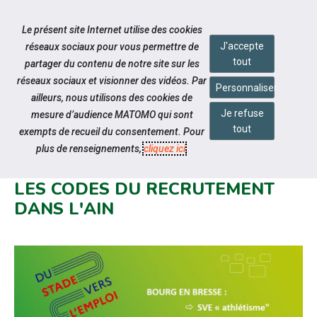
Accéder à notre page Linkedin
Aller à la navigation
Le présent site Internet utilise des cookies
Aller au contenu
J'accepte
réseaux sociaux pour vous permettre de
tout
partager du contenu de notre site sur les
réseaux sociaux et visionner des vidéos. Par
Personnaliser
ailleurs, nous utilisons des cookies de
Je refuse
mesure d’audience MATOMO qui sont
Notre actualité
tout
exempts de recueil du consentement. Pour
« DU STADE VERS L’EMPLOI » :
plus de renseignements,
cliquez ici
.
QUAND LE SPORT BOUSCULE
LES CODES DU RECRUTEMENT
DANS L'AIN